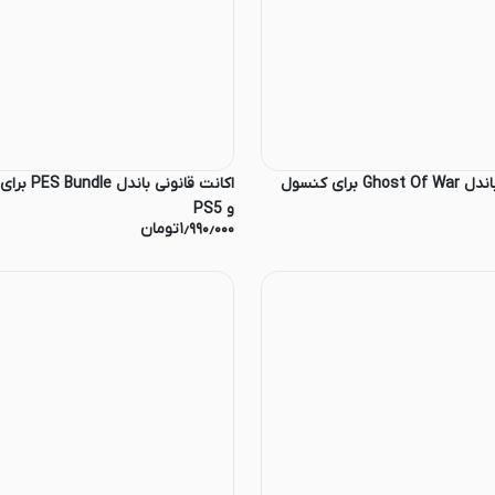
اکانت قانونی باندل Ghost Of War برای کنسول
و PS5
۱٫۹۹۰٫۰۰۰
تومان