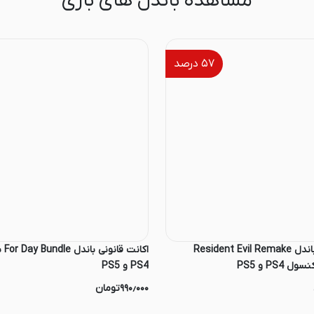
مشاهده باندل های بازی
۵۷
درصد
اکانت قانونی باندل Resident Evil Remake
اکان
PS4 و PS5
۹۹۰٫۰۰۰
تومان