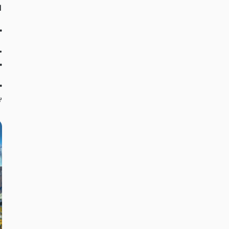
 Handsome Collection
•
•
•
•
ب