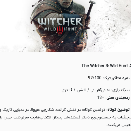
3. The Witche
 نمره متاکریتیک:
/100
92
سبک بازی
: نقش‌آفرینی / اکشن / فانتزی
 رده‌بندی
سنی
: +18
 توضیح کوتاه
: توضیح کوتاه: در نقش گرالت، شکارچی هیولا، در دنیایی تاریک و
رجزئیات به جست‌وجوی دختر گمشده‌ات بپرداز؛ انتخاب‌هایت سرنوشت جهان را
عیین می‌کنند.