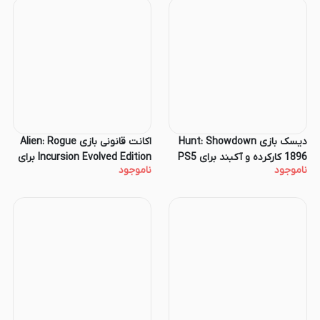
دیسک بازی Hunt: Showdown
اکانت قانونی بازی Alien: Rogue
1896 کارکرده و آکبند برای PS5
Incursion Evolved Edition برای
ناموجود
ناموجود
کنسول PS5