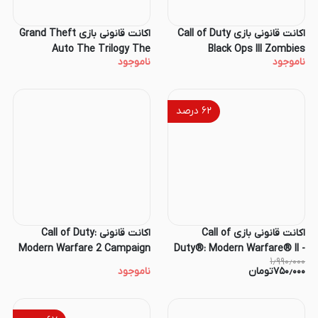
اکانت قانونی بازی Call of Duty
اکانت قانونی بازی Grand Theft
Auto The Trilogy The
Black Ops III Zombies
ناموجود
ناموجود
Chronicles برای کنسول PS4 و
Definitive Edition برای کنسول
PS5
PS4 و PS5
۶۲
درصد
اکانت قانونی بازی Call of
اکانت قانونی Call of Duty:
Modern Warfare 2 Campaign
Duty®: Modern Warfare® II -
۱٫۹۹۰٫۰۰۰
Cross-Gen Bundle‏ برای کنسول
Remastered برای PS4 و PS5
۷۵۰٫۰۰۰
تومان
ناموجود
PS4 و PS5