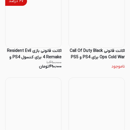
۶۷
درصد
اکانت قانونی Call Of Duty Black
اکانت قانونی بازی Resident Evil
Ops Cold War برای PS4 و PS5
4 Remake برای کنسول PS4 و
۱٫۴۹۰٫۰۰۰
PS5
ناموجود
۴۹۰٫۰۰۰
تومان