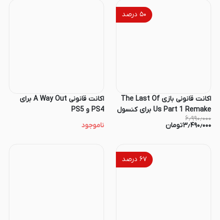
۵۰
درصد
اکانت قانونی بازی The Last Of
اکانت قانونی A Way Out برای
Us Part 1 Remake برای کنسول
PS4 و PS5
۶٫۹۹۰٫۰۰۰
PS5
۳٫۴۹۰٫۰۰۰
تومان
ناموجود
۶۷
درصد