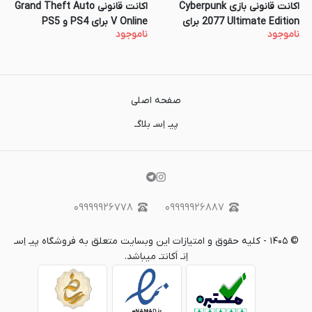
اکانت قانونی بازی Cyberpunk
اکانت قانونی Grand Theft Auto
2077 Ultimate Edition برای
V Online برای PS4 و PS5
ناموجود
ناموجود
کنسول PS4 و PS4
صفحه اصلی
پیـ اِسـ بلاگـ
۰۹۹۹۹۹۲۶۷۷۸
۰۹۹۹۹۹۲۶۸۸۷
©
۱۴۰۵
-
کلیه حقوق و امتیازات این وبسایت متعلق به فروشگاه پیـ اِسـ
اِنـ اَکانتـ میباشد.