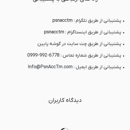
ها
• پشتیبانی از طریق تلگرام :
psnacctm
ارزانتر برای
بهترین گزینه
ارزان تر برای
مزایا
آنلاین باز ها و
برای استفاده
بازی های
• پشتیبانی از طریق اینستاگرام :
psnacctm
بازی های
طولانی
داستانی
• پشتیبانی از طریق چت سایت در گوشه پایین
داستانی
• پشتیبانی از طریق شماره تماس : 6778-992-0999
نامحدود
نامحدود
۲۴ تا ۴۸ ساعت
مهلت دانلود و
• پشتیبانی از طریق ایمیل : Info@PsnAccTm.com
نصب
دیدگاه کاربران