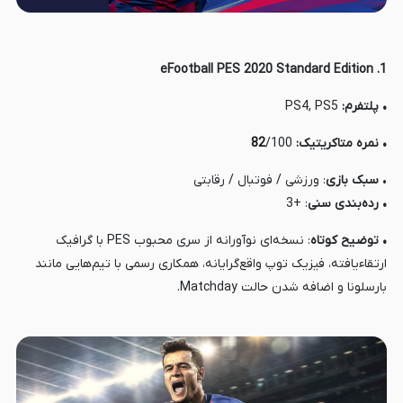
1. eFootball PES 2020 Standard Edition
• پلتفرم:
PS4, PS5
• نمره متاکریتیک:
/100
82
•
سبک بازی
: ورزشی / فوتبال / رقابتی
• رده‌بندی
سنی
: +3
• توضیح کوتاه
: نسخه‌ای نوآورانه از سری محبوب PES با گرافیک
ارتقاء‌یافته، فیزیک توپ واقع‌گرایانه، همکاری رسمی با تیم‌هایی مانند
بارسلونا و اضافه شدن حالت Matchday.