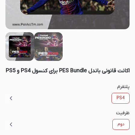
اکانت قانونی باندل PES Bundle برای کنسول PS4 و PS5
پلتفرم
PS4
ظرفیت
دوم