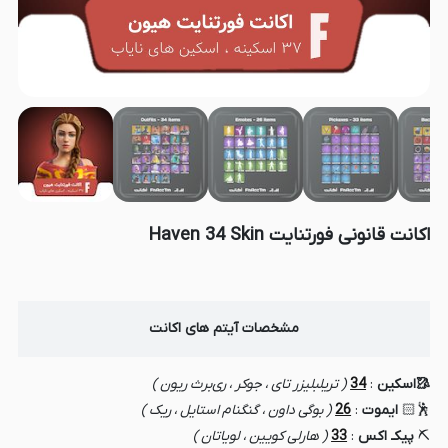
اکانت قانونی فورتنایت Haven 34 Skin
مشخصات آیتم های اکانت
🥻اسکین
:
34
( تریلبلیزر تای ، جوکر ، ری‌برث ریون )
🕺🏻
ایموت
:
26
( بوگی داون ، گنگنام استایل ، ریک )
⛏️
پیکـ اکس
:
33
( هارلی کویین ، لویاتان )