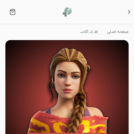
صفحه اصلی
اِفـ اِنـ اَکانتـ