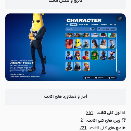
گالری و عکس اکانت
آمار و دستاورد های اکانت
📊 لول کلی اکانت
:
361
🏆
وین های کلی اکانت:
21
▶️
مچ های کلی اکانت
:
721