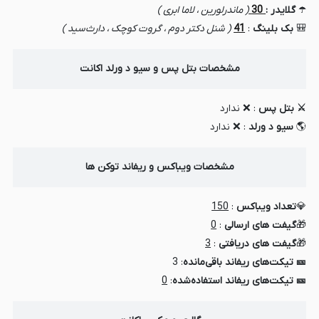
☂️
گلایدر :
30
( ماندرلورین ، لاما ابری )
🎒
بک بلینگ
:
41
( شنل دکتر دوم ، گروت کوچک ، دارث‌سید )
مشخصات بتل پس و سیو د ورلد اکانت
⚔️ بتل پس
: ❌ ندارد
🌎
سیو د ورلد
: ❌ ندارد
مشخصات ویباکس و ریفاند توکن ها
💎
تعداد ویباکس
:
150
🎁
گیفت های ارسالی
:
0
🎁
گیفت های دریافتی
:
3
🎫 تیکت‌های ریفاند باقی‌مانده
: 3
🎫 تیکت‌های ریفاند استفاده‌شده
:
0