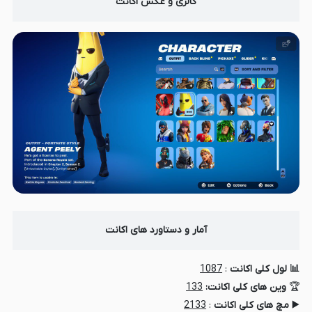
گالری و عکس اکانت
آمار و دستاورد های اکانت
📊 لول کلی اکانت
:
1087
🏆
وین های کلی اکانت:
133
▶️
مچ های کلی اکانت
:
2133