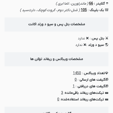
☂️
گلایدر :
66
( ماندرلورین ، لاما ابری )
🎒
بک بلینگ
:
105
( شنل دکتر دوم ، گروت کوچک ، دارث‌سید )
مشخصات بتل پس و سیو د ورلد اکانت
⚔️ بتل پس
: ❌ ندارد
🌎
سیو د ورلد
:❌ ندارد
مشخصات ویباکس و ریفاند توکن ها
💎
تعداد ویباکس
:
1450
🎁
گیفت های ارسالی
:
0
🎁
گیفت های دریافتی
:
1
🎫 تیکت‌های ریفاند باقی‌مانده
:
3
🎫 تیکت‌های ریفاند استفاده‌شده
:
0