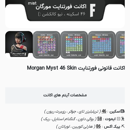
اکانت قانونی فورتنایت Morgan Myst 46 Skin
مشخصات آیتم های اکانت
🥻اسکین
:
46
( تریلبلیزر تای ، جوکر ، ری‌برث ریون )
🕺🏻
ایموت
:
58
( بوگی داون ، گنگنام استایل ، ریک )
⛏️
پیکـ اکس
:
86
( هارلی کویین ، لویاتان )