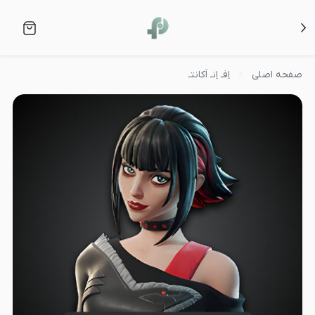
صفحه اصلی
اِفـ اِنـ اَکانتـ