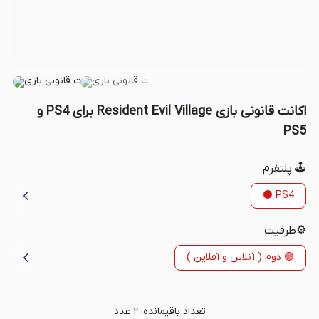
اکانت قانونی بازی Resident Evil Village برای PS4 و
PS5
🕹️ پلتفرم
PS4 ⚫️
⚙️ظرفیت
🟢 دوم ( آنلاین و آفلاین )
تعداد باقیمانده:
۲
عدد