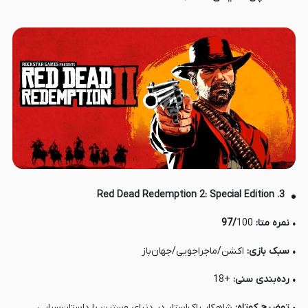
3. Red Dead Redemption 2: Special Edition
• نمره متا:
100
/
97
• سبک بازی:
اکشن/ماجراجویی/جهان‌باز
• رده‌بندی سنی:
+18
• توضیح کوتاه:
شاهکار راک‌استار در دنیای وسترن با داستان‌سرایی