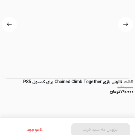
اکانت قانونی بازی Chained Climb Together برای کنسول PS5
اکان
۰۰
۱٫۴۹۰٫۰۰۰
۷۹۰٫۰۰۰
تومان
۰۰
افزودن به سبد خرید
ناموجود