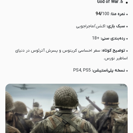
6. God of War
• نمره متا:
100
/
94
• سبک بازی:
اکشن/ماجراجویی
• رده‌بندی سنی:
+18
• توضیح کوتاه:
سفر احساسی کریتوس و پسرش آترئوس در دنیای
اساطیر نورس.
• نسخه پلی‌استیشن:
PS4, PS5