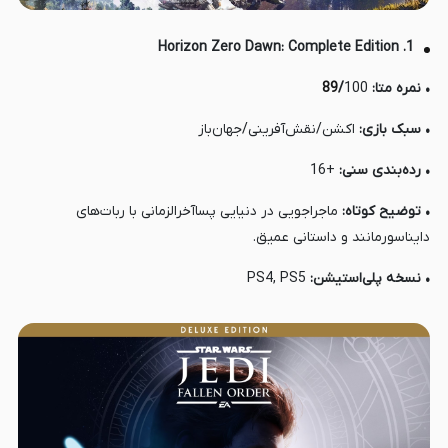
1. Horizon Zero Dawn: Complete Edition
• نمره متا:
100
/
89
• سبک بازی:
اکشن/نقش‌آفرینی/جهان‌باز
• رده‌بندی سنی:
+16
• توضیح کوتاه:
ماجراجویی در دنیایی پسا‌آخرالزمانی با ربات‌های
دایناسورمانند و داستانی عمیق.
• نسخه پلی‌استیشن:
PS4, PS5