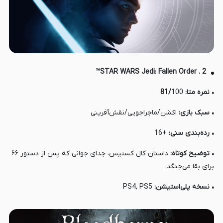
2 . STAR WARS Jedi: Fallen Order™
• نمره متا:
100
/
81
• سبک بازی:
اکشن/ماجراجویی/نقش‌آفرینی
• رده‌بندی سنی:
+16
• توضیح کوتاه:
داستان کال کستیس، جدای جوانی که پس از دستور ۶۶
برای بقا می‌جنگد.
• نسخه پلی‌استیشن:
PS4, PS5