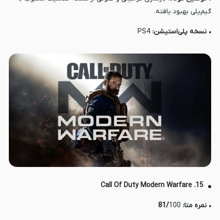
گیم‌پلی بهبود یافته.
• نسخه پلی‌استیشن:
PS4
15. Call Of Duty Modern Warfare
• نمره متا:
100
/
81