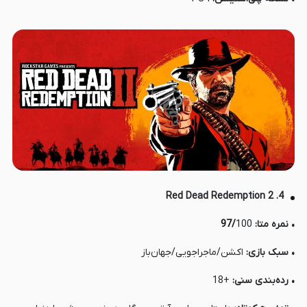
4. Red Dead Redemption 2
• نمره متا:
100
/
97
• سبک بازی:
اکشن/ماجراجویی/جهان‌باز
• رده‌بندی سنی:
+18