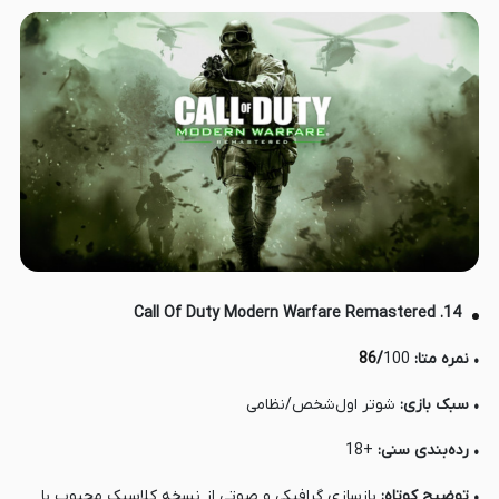
14. Call Of Duty Modern Warfare Remastered
• نمره متا:
100
/
86
• سبک بازی:
شوتر اول‌شخص/نظامی
• رده‌بندی سنی:
+18
• توضیح کوتاه:
بازسازی گرافیکی و صوتی از نسخه کلاسیک محبوب با