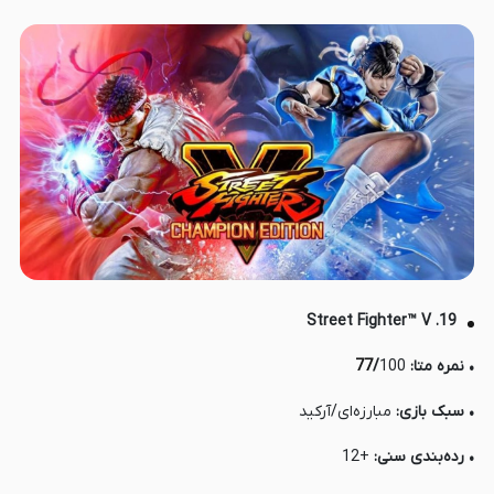
19. Street Fighter™ V
• نمره متا:
100
/
77
• سبک بازی:
مبارزه‌ای/آرکید
• رده‌بندی سنی:
+12