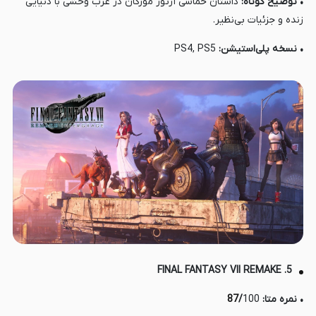
• توضیح کوتاه:
داستان حماسی آرتور مورگان در غرب وحشی با دنیایی
زنده و جزئیات بی‌نظیر.
• نسخه پلی‌استیشن:
PS4, PS5
5. FINAL FANTASY VII REMAKE
• نمره متا:
100
/
87