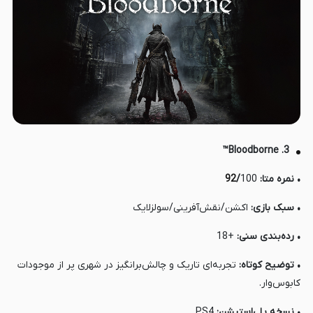
3. Bloodborne™
• نمره متا:
100
/
92
• سبک بازی:
اکشن/نقش‌آفرینی/سولزلایک
• رده‌بندی سنی:
+18
• توضیح کوتاه:
تجربه‌ای تاریک و چالش‌برانگیز در شهری پر از موجودات
کابوس‌وار.
• نسخه پلی‌استیشن:
PS4