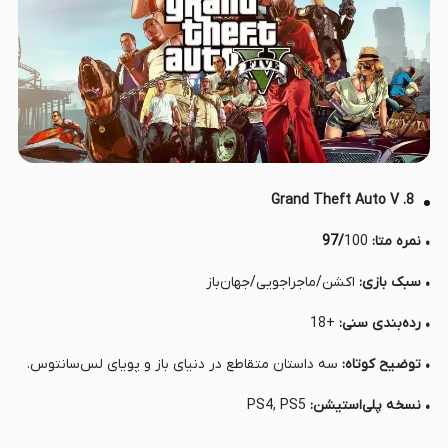
8. Grand Theft Auto V
• نمره متا:
100
/
97
• سبک بازی:
اکشن/ماجراجویی/جهان‌باز
• رده‌بندی سنی:
+18
• توضیح کوتاه:
سه داستان متقاطع در دنیای باز و پویای لس‌سانتوس.
• نسخه پلی‌استیشن:
PS4, PS5