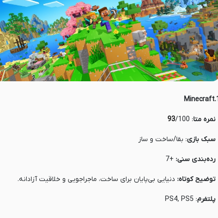
1.Min
 نمره متا
:
/100
93
 سبک بازی
: بقا/ساخت و ساز
 رده‌بندی سنی:
+7
 توضیح کوتاه:
دنیایی بی‌پایان برای ساخت، ماجراجویی و خلاقیت آزادانه.
 پلتفرم
: PS4, PS5