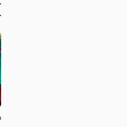
•
•
 Kombat X