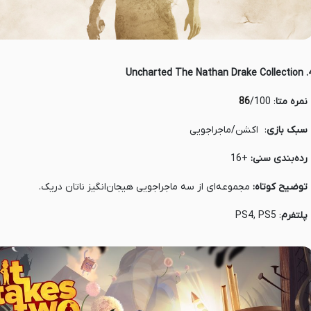
4. Uncharted The Nat
 نمره متا
:
/100
86
 سبک بازی
: اکشن/ماجراجویی
 رده‌بندی سنی:
+16
 توضیح کوتاه:
مجموعه‌ای از سه ماجراجویی هیجان‌انگیز ناتان دریک.
 پلتفرم
: PS4, PS5