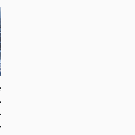
of War
•
•
•