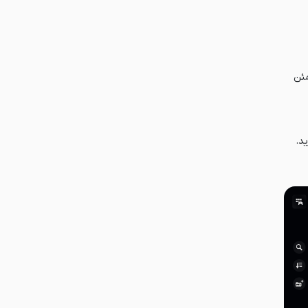
مئن
د.