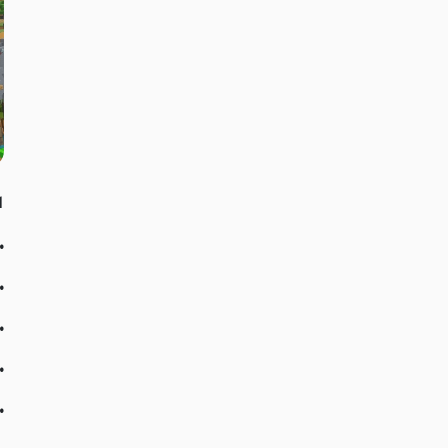
ecraft
•
•
•
•
•