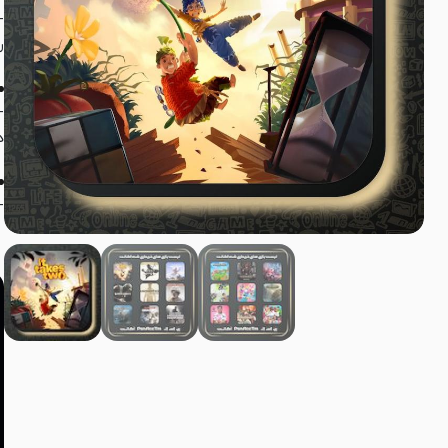
-
ر
-
ه
-