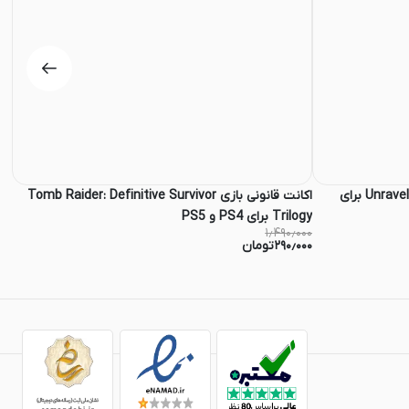
اکانت قانونی باندل بازی Unravel Yerni Bundle برای
اکانت قانونی بازی Tomb Raider: Definitive Survivor
اکانت 
۰۰۰
Trilogy برای PS4 و PS5
۰۰
۱٫۴۹۰٫۰۰۰
۲۹۰٫۰۰۰
تومان