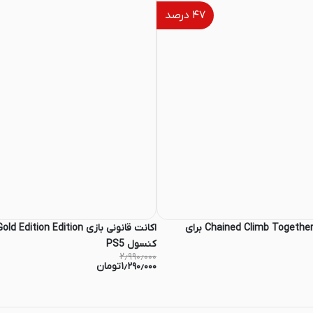
۴۷
درصد
اکانت قانونی بازی Chained Climb Together برای
کنسول PS5
۲٫۹۹۰٫۰۰۰
۱٫۲۹۰٫۰۰۰
تومان