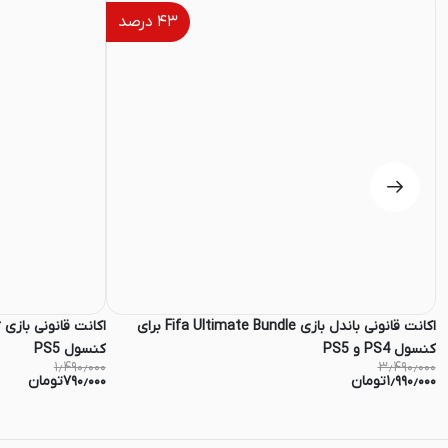
۴۳
درصد
اکانت قانونی باندل بازی Fifa Ultimate Bundle برای
کنسول PS4 و PS5
کنسول PS5
۱٫۴۹۰٫۰۰۰
۳٫۴۹۰٫۰۰۰
۱٫۹۹۰٫۰۰۰
تومان
۷۹۰٫۰۰۰
تومان