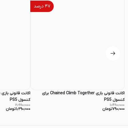
۴۷
درصد
اکانت قانونی بازی Chained Climb Together برای
کنسول PS5
کنسول PS5
۲٫۹۹۰٫۰۰۰
۱٫۴۹۰٫۰۰۰
۷۹۰٫۰۰۰
تومان
۱٫۲۹۰٫۰۰۰
تومان