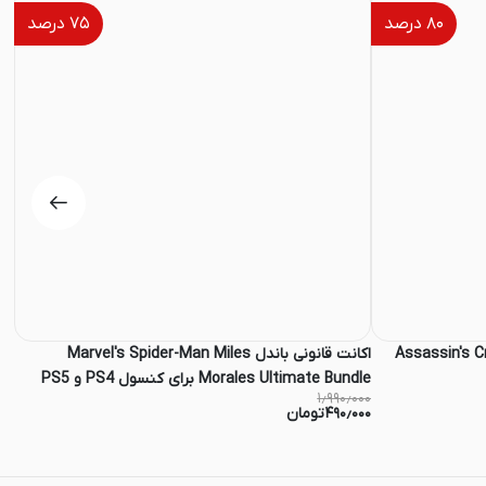
۸۰
درصد
۷۵
درصد
Assassin's Creed Od
اکانت قانونی باندل Marvel's Spider-Man Miles
Morales Ultimate Bundle برای کنسول PS4 و PS5
کنس
۰۰۰
۱٫۹۹۰٫۰۰۰
۴۹۰٫۰۰۰
تومان